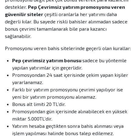
destekler.
Pep Çevrimsiz yatırım promosyonu veren
güvenilir siteler
çeşitli oranlarla her yatırımı daha
değerli kılar. Bu sayede riskli bahisler alınmadan sadece
bonus çevrimi tamamlanarak bile para kazancı
sağlanabilir.
Promosyonu veren bahis sitelerinde geçerli olan kurallar:
Pep çevrimsiz yatırım bonusu
sadece bu yöntemle
yapılan yatırımlar için geçerlidir.
Promosyondan 24 saat içerisinde çekim yapan kişiler
yararlanamaz.
Farklı bir yatırım promosyonu çevrimi yapılıyor ise
yeni bir yatırım promosyonu alınamaz.
Bonus alt limiti 20 TL’dir.
Promosyondan gün içerisinde alınabilecek en yüksek
miktar 5.000TL’dir.
Yatırım hesaba geçtikten sonra bahis alınması veya
işlem yapılması halinde bonus talep edilemez.