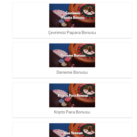
Çevrimsiz Papara Bonusu
Deneme Bonusu
Kripto Para Bonusu