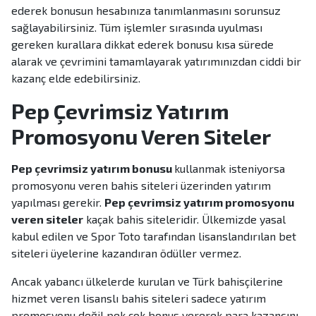
ederek bonusun hesabınıza tanımlanmasını sorunsuz
sağlayabilirsiniz. Tüm işlemler sırasında uyulması
gereken kurallara dikkat ederek bonusu kısa sürede
alarak ve çevrimini tamamlayarak yatırımınızdan ciddi bir
kazanç elde edebilirsiniz.
Pep Çevrimsiz Yatırım
Promosyonu Veren Siteler
Pep çevrimsiz yatırım bonusu
kullanmak isteniyorsa
promosyonu veren bahis siteleri üzerinden yatırım
yapılması gerekir.
Pep çevrimsiz yatırım promosyonu
veren siteler
kaçak bahis siteleridir. Ülkemizde yasal
kabul edilen ve Spor Toto tarafından lisanslandırılan bet
siteleri üyelerine kazandıran ödüller vermez.
Ancak yabancı ülkelerde kurulan ve Türk bahisçilerine
hizmet veren lisanslı bahis siteleri sadece yatırım
promosyonu değil pek çok bonus vererek para kazancını