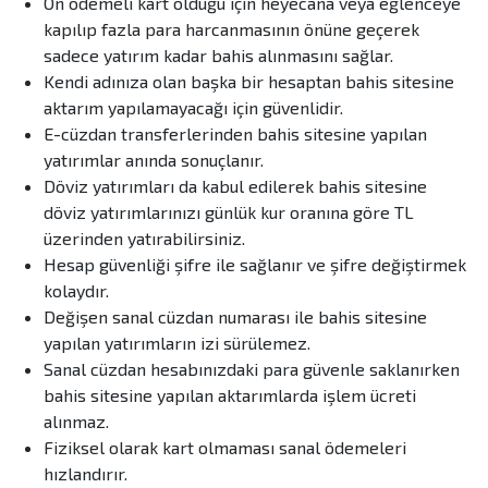
Ön ödemeli kart olduğu için heyecana veya eğlenceye
kapılıp fazla para harcanmasının önüne geçerek
sadece yatırım kadar bahis alınmasını sağlar.
Kendi adınıza olan başka bir hesaptan bahis sitesine
aktarım yapılamayacağı için güvenlidir.
E-cüzdan transferlerinden bahis sitesine yapılan
yatırımlar anında sonuçlanır.
Döviz yatırımları da kabul edilerek bahis sitesine
döviz yatırımlarınızı günlük kur oranına göre TL
üzerinden yatırabilirsiniz.
Hesap güvenliği şifre ile sağlanır ve şifre değiştirmek
kolaydır.
Değişen sanal cüzdan numarası ile bahis sitesine
yapılan yatırımların izi sürülemez.
Sanal cüzdan hesabınızdaki para güvenle saklanırken
bahis sitesine yapılan aktarımlarda işlem ücreti
alınmaz.
Fiziksel olarak kart olmaması sanal ödemeleri
hızlandırır.