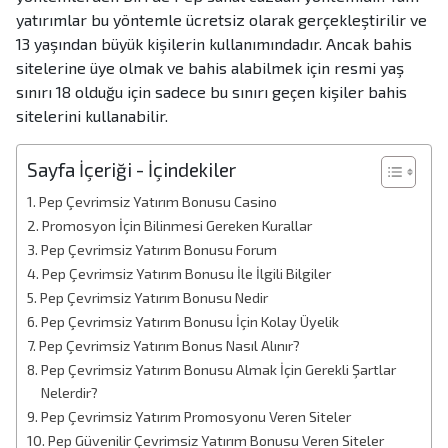
yatırımlar bu yöntemle ücretsiz olarak gerçekleştirilir ve
13 yaşından büyük kişilerin kullanımındadır. Ancak bahis
sitelerine üye olmak ve bahis alabilmek için resmi yaş
sınırı 18 olduğu için sadece bu sınırı geçen kişiler bahis
sitelerini kullanabilir.
Sayfa İçeriği - İçindekiler
Pep Çevrimsiz Yatırım Bonusu Casino
Promosyon İçin Bilinmesi Gereken Kurallar
Pep Çevrimsiz Yatırım Bonusu Forum
Pep Çevrimsiz Yatırım Bonusu İle İlgili Bilgiler
Pep Çevrimsiz Yatırım Bonusu Nedir
Pep Çevrimsiz Yatırım Bonusu İçin Kolay Üyelik
Pep Çevrimsiz Yatırım Bonus Nasıl Alınır?
Pep Çevrimsiz Yatırım Bonusu Almak İçin Gerekli Şartlar
Nelerdir?
Pep Çevrimsiz Yatırım Promosyonu Veren Siteler
Pep Güvenilir Çevrimsiz Yatırım Bonusu Veren Siteler