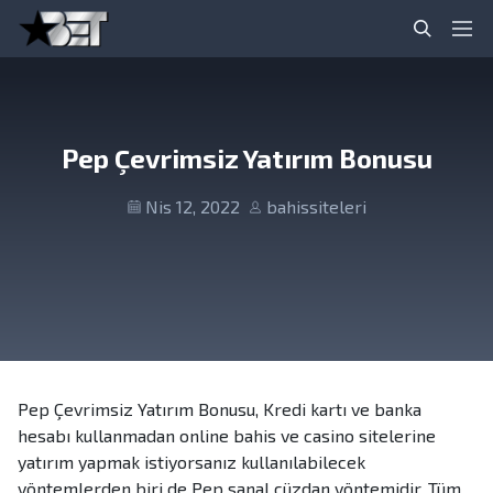
S
S
Canlı Bahis Siteleri, Casino Siteleri, Online Bahis
S
k
k
P
Siteleri
e
i
i
r
a
p
p
i
r
t
t
m
c
o
o
a
Pep Çevrimsiz Yatırım Bonusu
h
n
c
r
a
o
y
Nis 12, 2022
bahissiteleri
v
n
M
i
t
e
g
e
n
a
n
u
t
t
i
o
n
Pep Çevrimsiz Yatırım Bonusu, Kredi kartı ve banka
hesabı kullanmadan online bahis ve casino sitelerine
yatırım yapmak istiyorsanız kullanılabilecek
yöntemlerden biri de Pep sanal cüzdan yöntemidir. Tüm