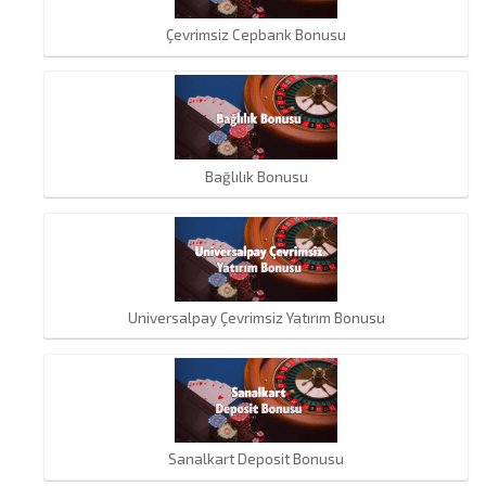
Çevrimsiz Cepbank Bonusu
Bağlılık Bonusu
Universalpay Çevrimsiz Yatırım Bonusu
Sanalkart Deposit Bonusu