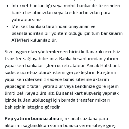
İnternet bankacılığı veya mobil bankacılık üzerinden
banka hesabınızdan veya kredi kartınızdan para
yatırabilirsiniz.
Merkez bankası tarafından onaylanan ve
lisanslandırılan bir yöntem olduğu için tüm bankaların
ATM’leri kullanılabilir.
Size uygun olan yöntemlerden birini kullanarak ücretsiz
transfer sağlayabilirsiniz. Banka hesaplarından yatırım
yaparken bankalar işlem ücreti alabilir. Ancak Halkbank
sadece ücretsiz olarak işlemi gerçekleştirir. Bu işlemi
yaparken dilerseniz sadece bahis sitesine aktarım
yapacağınız tutarı yatırabilir veya kendinize göre işlem
limiti belirleyebilirsiniz. Bu sanal kart alışveriş yapmak
içinde kullanılabileceği için burada transfer miktarı
bahisçinin isteğine göredir.
Pep yatırım bonusu alma
için sanal cüzdana para
aktarımı sağlandıktan sonra bonusu veren siteye giriş