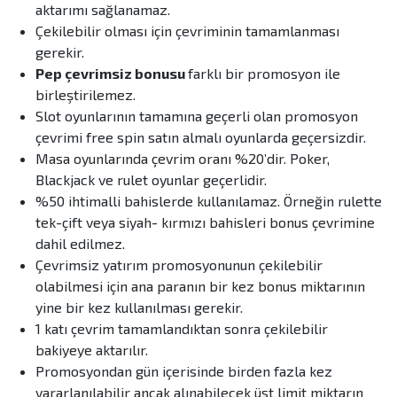
aktarımı sağlanamaz.
Çekilebilir olması için çevriminin tamamlanması
gerekir.
Pep çevrimsiz bonusu
farklı bir promosyon ile
birleştirilemez.
Slot oyunlarının tamamına geçerli olan promosyon
çevrimi free spin satın almalı oyunlarda geçersizdir.
Masa oyunlarında çevrim oranı %20’dir. Poker,
Blackjack ve rulet oyunlar geçerlidir.
%50 ihtimalli bahislerde kullanılamaz. Örneğin rulette
tek-çift veya siyah- kırmızı bahisleri bonus çevrimine
dahil edilmez.
Çevrimsiz yatırım promosyonunun çekilebilir
olabilmesi için ana paranın bir kez bonus miktarının
yine bir kez kullanılması gerekir.
1 katı çevrim tamamlandıktan sonra çekilebilir
bakiyeye aktarılır.
Promosyondan gün içerisinde birden fazla kez
yararlanılabilir ancak alınabilecek üst limit miktarın