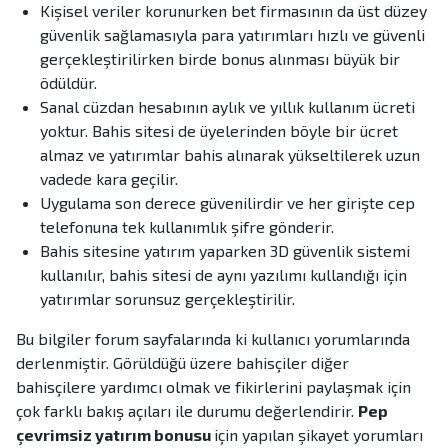
Kişisel veriler korunurken bet firmasının da üst düzey
güvenlik sağlamasıyla para yatırımları hızlı ve güvenli
gerçekleştirilirken birde bonus alınması büyük bir
ödüldür.
Sanal cüzdan hesabının aylık ve yıllık kullanım ücreti
yoktur. Bahis sitesi de üyelerinden böyle bir ücret
almaz ve yatırımlar bahis alınarak yükseltilerek uzun
vadede kara geçilir.
Uygulama son derece güvenilirdir ve her girişte cep
telefonuna tek kullanımlık şifre gönderir.
Bahis sitesine yatırım yaparken 3D güvenlik sistemi
kullanılır, bahis sitesi de aynı yazılımı kullandığı için
yatırımlar sorunsuz gerçekleştirilir.
Bu bilgiler forum sayfalarında ki kullanıcı yorumlarında
derlenmiştir. Görüldüğü üzere bahisçiler diğer
bahisçilere yardımcı olmak ve fikirlerini paylaşmak için
çok farklı bakış açıları ile durumu değerlendirir.
Pep
çevrimsiz yatırım bonusu
için yapılan şikayet yorumları