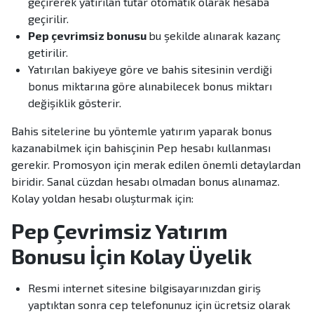
geçirerek yatırılan tutar otomatik olarak hesaba
geçirilir.
Pep çevrimsiz bonusu
bu şekilde alınarak kazanç
getirilir.
Yatırılan bakiyeye göre ve bahis sitesinin verdiği
bonus miktarına göre alınabilecek bonus miktarı
değişiklik gösterir.
Bahis sitelerine bu yöntemle yatırım yaparak bonus
kazanabilmek için bahisçinin Pep hesabı kullanması
gerekir. Promosyon için merak edilen önemli detaylardan
biridir. Sanal cüzdan hesabı olmadan bonus alınamaz.
Kolay yoldan hesabı oluşturmak için:
Pep Çevrimsiz Yatırım
Bonusu İçin Kolay Üyelik
Resmi internet sitesine bilgisayarınızdan giriş
yaptıktan sonra cep telefonunuz için ücretsiz olarak