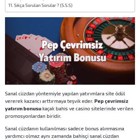
Sıkça Sorulan Sorular ? (S.S.S)
Sanal cüzdan yöntemiyle yapılan yatırımlara site ödül
vererek kazancı arttırmaya teşvik eder.
Pep çevrimsiz
yatırım bonusu
kaçak bahis ve casino sitelerinde verilen
promosyonlardan biridir.
Sanal cüzdanın kullanılması sadece bonus alınmasına
yardımcı olmaz aynı zamanda bahisçi sanal cüzdan