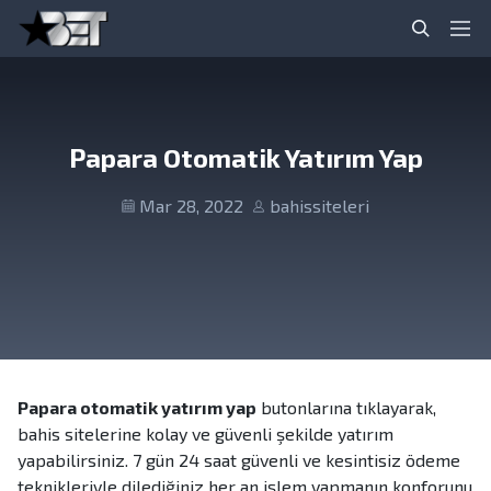
S
S
Canlı Bahis Siteleri, Casino Siteleri, Online Bahis
S
k
k
P
Siteleri
e
i
i
r
a
p
p
i
r
t
t
m
c
o
o
a
Papara Otomatik Yatırım Yap
h
n
c
r
a
o
y
Mar 28, 2022
bahissiteleri
v
n
M
i
t
e
g
e
n
a
n
u
t
t
i
o
n
Papara otomatik yatırım yap
butonlarına tıklayarak,
bahis sitelerine kolay ve güvenli şekilde yatırım
yapabilirsiniz. 7 gün 24 saat güvenli ve kesintisiz ödeme
teknikleriyle dilediğiniz her an işlem yapmanın konforunu