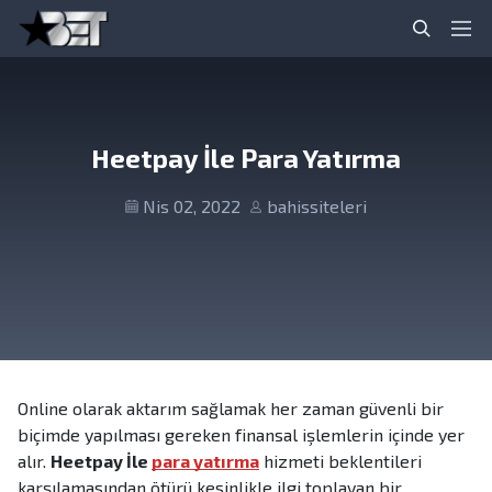
S
S
Canlı Bahis Siteleri, Casino Siteleri, Online Bahis
S
k
k
P
Siteleri
e
i
i
r
a
p
p
i
r
t
t
m
c
o
o
a
Heetpay İle Para Yatırma
h
n
c
r
a
o
y
Nis 02, 2022
bahissiteleri
v
n
M
i
t
e
g
e
n
a
n
u
t
t
i
o
n
Online olarak aktarım sağlamak her zaman güvenli bir
biçimde yapılması gereken finansal işlemlerin içinde yer
alır.
Heetpay İle
para yatırma
hizmeti beklentileri
karşılamasından ötürü kesinlikle ilgi toplayan bir