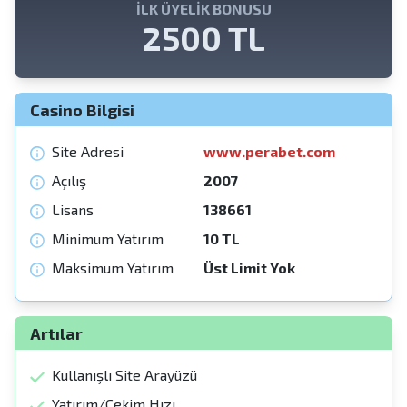
İLK ÜYELIK BONUSU
2500 TL
Casino Bilgisi
Site Adresi
www.perabet.com
Açılış
2007
Lisans
138661
Minimum Yatırım
10 TL
Maksimum Yatırım
Üst Limit Yok
Artılar
Kullanışlı Site Arayüzü
Yatırım/Çekim Hızı