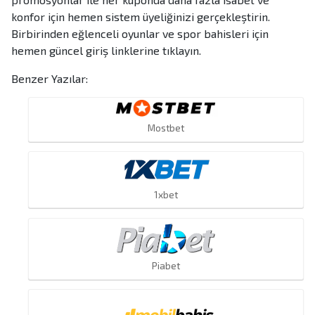
konfor için hemen sistem üyeliğinizi gerçekleştirin.
Birbirinden eğlenceli oyunlar ve spor bahisleri için
hemen güncel giriş linklerine tıklayın.
Benzer Yazılar:
Mostbet
1xbet
Piabet