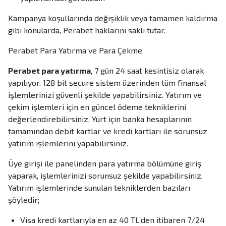
Kampanya koşullarında değişiklik veya tamamen kaldırma
gibi konularda, Perabet haklarını saklı tutar.
Perabet Para Yatırma ve Para Çekme
Perabet para yatırma
, 7 gün 24 saat kesintisiz olarak
yapılıyor. 128 bit secure sistem üzerinden tüm finansal
işlemlerinizi güvenli şekilde yapabilirsiniz. Yatırım ve
çekim işlemleri için en güncel ödeme tekniklerini
değerlendirebilirsiniz. Yurt için banka hesaplarının
tamamından debit kartlar ve kredi kartları ile sorunsuz
yatırım işlemlerini yapabilirsiniz.
Üye girişi ile panelinden para yatırma bölümüne giriş
yaparak, işlemlerinizi sorunsuz şekilde yapabilirsiniz.
Yatırım işlemlerinde sunulan tekniklerden bazıları
şöyledir;
Visa kredi kartlarıyla en az 40 TL’den itibaren 7/24