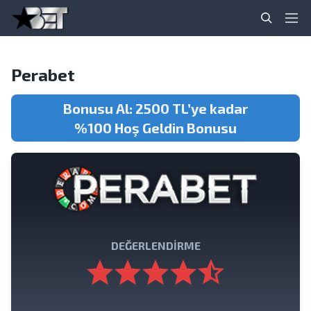
Canlı Bahis Siteleri, Casino Siteleri, Online Bahis
S
P
Siteleri
e
r
S
S
a
i
k
k
r
Perabet
m
i
i
c
a
p
p
h
Bonusu Al: 2500 TL’ye kadar
r
t
t
y
%100 Hoş Geldin Bonusu
o
o
M
n
c
e
a
o
n
v
n
u
i
t
g
e
a
n
DEĞERLENDIRME
t
t
i
o
n