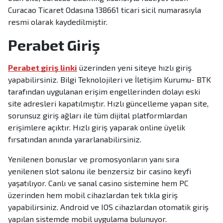
Curacao Ticaret Odasına 138661 ticari sicil numarasıyla
resmi olarak kaydedilmiştir.
Perabet Giriş
Perabet giriş linki
üzerinden yeni siteye hızlı giriş
yapabilirsiniz. Bilgi Teknolojileri ve İletişim Kurumu- BTK
tarafından uygulanan erişim engellerinden dolayı eski
site adresleri kapatılmıştır. Hızlı güncelleme yapan site,
sorunsuz giriş ağları ile tüm dijital platformlardan
erişimlere açıktır. Hızlı giriş yaparak online üyelik
fırsatından anında yararlanabilirsiniz.
Yenilenen bonuslar ve promosyonların yanı sıra
yenilenen slot salonu ile benzersiz bir casino keyfi
yaşatılıyor. Canlı ve sanal casino sistemine hem PC
üzerinden hem mobil cihazlardan tek tıkla giriş
yapabilirsiniz. Android ve IOS cihazlardan otomatik giriş
yapılan sistemde mobil uygulama bulunuyor.