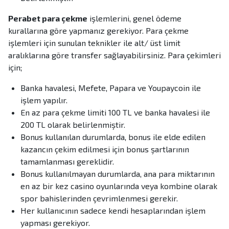
Perabet para çekme
işlemlerini, genel ödeme
kurallarına göre yapmanız gerekiyor. Para çekme
işlemleri için sunulan teknikler ile alt/ üst limit
aralıklarına göre transfer sağlayabilirsiniz. Para çekimleri
için;
Banka havalesi, Mefete, Papara ve Youpaycoin ile
işlem yapılır.
En az para çekme limiti 100 TL ve banka havalesi ile
200 TL olarak belirlenmiştir.
Bonus kullanılan durumlarda, bonus ile elde edilen
kazancın çekim edilmesi için bonus şartlarının
tamamlanması gereklidir.
Bonus kullanılmayan durumlarda, ana para miktarının
en az bir kez casino oyunlarında veya kombine olarak
spor bahislerinden çevrimlenmesi gerekir.
Her kullanıcının sadece kendi hesaplarından işlem
yapması gerekiyor.