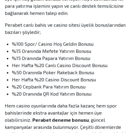
para yatırma işlemini yapın ve canlı destek temsilcisine
bağlanarak hemen talep edin.
Perabet canlı bahis ve casino sitesi üyelik bonuslarından
bazıları şöyledir;
%100 Spor/ Casino Hoş Geldin Bonusu
%15 Oranında Mefete Yatırım Bonusu
%15 Oranında Papara Yatırım Bonusu
Her Hafta %20 Canlı Casino Discount Bonusu
%50 Oranında Poker Rakeback Bonusu
Her Hafta %20 Casino Discount Bonusu
%20 Cepbank Para Yatırım Bonusu
%20 Oranında QR Kod Yatırım Bonusu
Hem casino oyunlarında daha fazla kazanç hem spor
bahislerinde ekstra avantajlar için hemen üye
olabilirsiniz.
Perabet deneme bonusu
, güncel
kampanyalar arasında bulunmuyor. Çeşitli dönemlerde