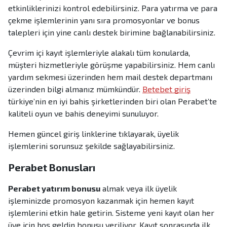
etkinliklerinizi kontrol edebilirsiniz. Para yatırma ve para
çekme işlemlerinin yanı sıra promosyonlar ve bonus
talepleri için yine canlı destek birimine bağlanabilirsiniz.
Çevrim içi kayıt işlemleriyle alakalı tüm konularda,
müşteri hizmetleriyle görüşme yapabilirsiniz. Hem canlı
yardım sekmesi üzerinden hem mail destek departmanı
üzerinden bilgi almanız mümkündür.
Betebet giriş
türkiye’nin en iyi bahis şirketlerinden biri olan Perabet’te
kaliteli oyun ve bahis deneyimi sunuluyor.
Hemen güncel giriş linklerine tıklayarak, üyelik
işlemlerini sorunsuz şekilde sağlayabilirsiniz.
Perabet Bonusları
Perabet yatırım bonusu
almak veya ilk üyelik
işleminizde promosyon kazanmak için hemen kayıt
işlemlerini etkin hale getirin. Sisteme yeni kayıt olan her
üye için hoş geldin bonusu veriliyor. Kayıt sonrasında ilk