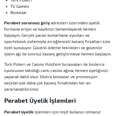
TV Games
Bonuslar
Perabet sorunsuz giriş
adresleri üzerinden üyelik
formuna erişin ve kaydınızı tamamlayarak hemen
başlayın. Gerçek paralı kumarhane oyunları ve
sportsbook sistemiyle en eğlenceli kazanç fırsatları size
özel sunuluyor. Güvenli ödeme teknikleri ve güvenilir
işlem ağı ile sınırsız kazanç geliştirmeye hemen başlayın.
Türk Pokeri ve Casino Hold’em turnuvaları ile binlerce
oyuncunun katıldığı canlı casino ağına, hemen üyeliğinizi
yaparak dahil olun. Ekstra bonuslar ve promosyon
seçkileriyle daha çok kazanç fırsatından her an
yararlanabilirsiniz.
Perabet Üyelik İşlemleri
Perabet üyelik
işlemleri için reşit kullanıcı olmanız