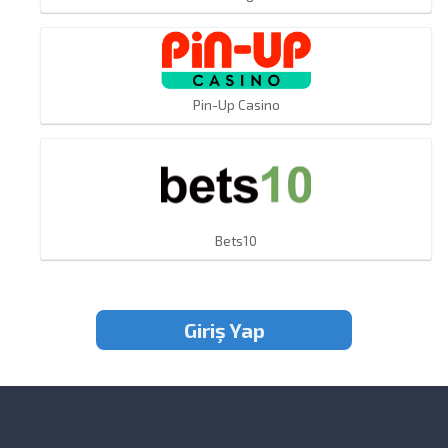
Pin-Up Casino
Bets10
Giriş Yap