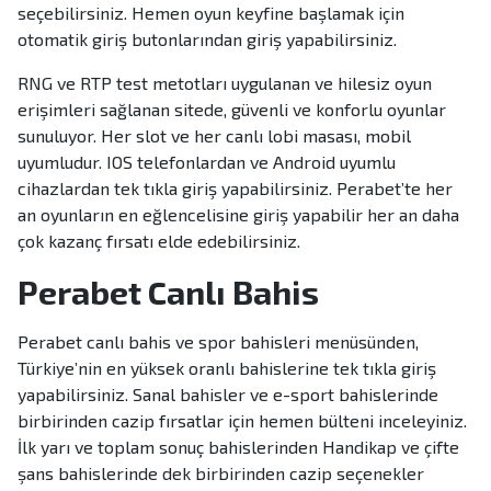
seçebilirsiniz. Hemen oyun keyfine başlamak için
otomatik giriş butonlarından giriş yapabilirsiniz.
RNG ve RTP test metotları uygulanan ve hilesiz oyun
erişimleri sağlanan sitede, güvenli ve konforlu oyunlar
sunuluyor. Her slot ve her canlı lobi masası, mobil
uyumludur. IOS telefonlardan ve Android uyumlu
cihazlardan tek tıkla giriş yapabilirsiniz. Perabet’te her
an oyunların en eğlencelisine giriş yapabilir her an daha
çok kazanç fırsatı elde edebilirsiniz.
Perabet Canlı Bahis
Perabet canlı bahis ve spor bahisleri menüsünden,
Türkiye’nin en yüksek oranlı bahislerine tek tıkla giriş
yapabilirsiniz. Sanal bahisler ve e-sport bahislerinde
birbirinden cazip fırsatlar için hemen bülteni inceleyiniz.
İlk yarı ve toplam sonuç bahislerinden Handikap ve çifte
şans bahislerinde dek birbirinden cazip seçenekler