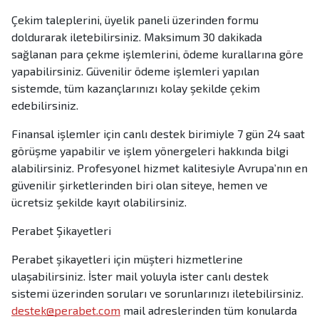
Çekim taleplerini, üyelik paneli üzerinden formu
doldurarak iletebilirsiniz. Maksimum 30 dakikada
sağlanan para çekme işlemlerini, ödeme kurallarına göre
yapabilirsiniz. Güvenilir ödeme işlemleri yapılan
sistemde, tüm kazançlarınızı kolay şekilde çekim
edebilirsiniz.
Finansal işlemler için canlı destek birimiyle 7 gün 24 saat
görüşme yapabilir ve işlem yönergeleri hakkında bilgi
alabilirsiniz. Profesyonel hizmet kalitesiyle Avrupa’nın en
güvenilir şirketlerinden biri olan siteye, hemen ve
ücretsiz şekilde kayıt olabilirsiniz.
Perabet Şikayetleri
Perabet şikayetleri için müşteri hizmetlerine
ulaşabilirsiniz. İster mail yoluyla ister canlı destek
sistemi üzerinden soruları ve sorunlarınızı iletebilirsiniz.
destek@perabet.com
mail adreslerinden tüm konularda